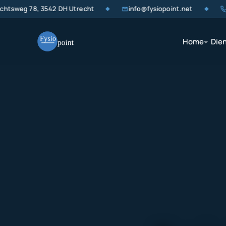
sweg 78, 3542 DH Utrecht
info@fysiopoint.net
+3
◆
◆
Home
Die