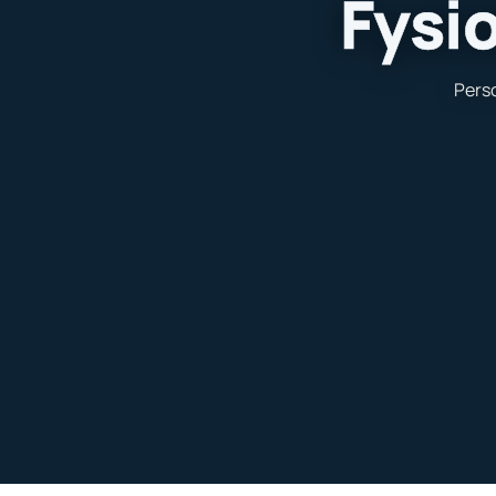
Fysi
Pers