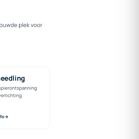
trouwde plek voor
eedling
spierontspanning
verlichting.
fo