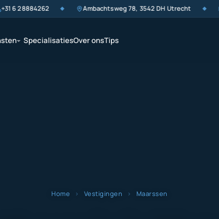
1 6 28884262
Ambachtsweg 78, 3542 DH Utrecht
i
◆
◆
nsten
Specialisaties
Over ons
Tips
Home
›
Vestigingen
›
Maarssen