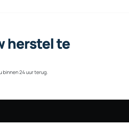
w
herstel
te
 u binnen 24 uur terug.