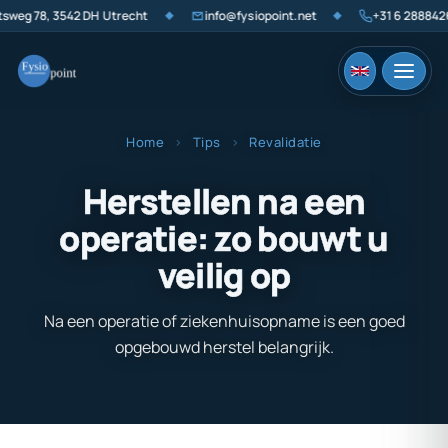
eg 78, 3542 DH Utrecht
info@fysiopoint.net
+31 6 2888426
◆
◆
Home
›
Tips
›
Revalidatie
Herstellen na een
operatie: zo bouwt u
veilig op
Na een operatie of ziekenhuisopname is een goed
opgebouwd herstel belangrijk.