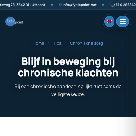
eg 78, 3542 DH Utrecht
info@fysiopoint.net
+31 6 2888426
◆
◆
Home
›
Tips
›
Chronische zorg
Blijf in beweging bij
chronische klachten
Bij een chronische aandoening lijkt rust soms de
veiligste keuze.