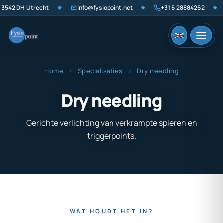
DH Utrecht
info@fysiopoint.net
+31 6 28884262
Am
◆
◆
◆
Home
›
Specialisaties
›
Dry needling
Dry needling
Gerichte verlichting van verkrampte spieren en
triggerpoints.
WAT HOUDT HET IN?