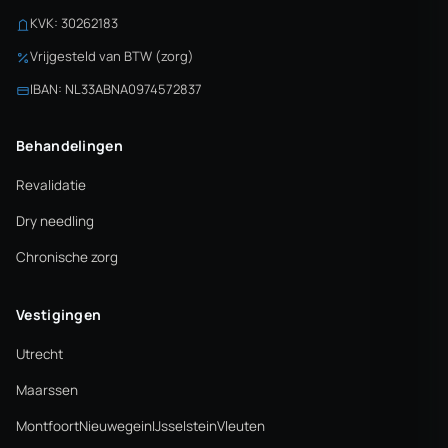
KVK: 30262183
Vrijgesteld van BTW (zorg)
IBAN: NL33ABNA0974572837
Behandelingen
Revalidatie
Dry needling
Chronische zorg
Vestigingen
Utrecht
Maarssen
Montfoort
Nieuwegein
IJsselstein
Vleuten