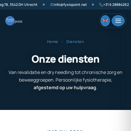
 3542 DH Utrecht
info@fysiopoint.net
+31 6 28884262
◆
◆
◆
Home
›
Diensten
Onze diensten
Van revalidatie en dry needling tot chronische zorg en
beweeggroepen. Persoonlijke fysiotherapie,
afgestemd op uw hulpvraag
.